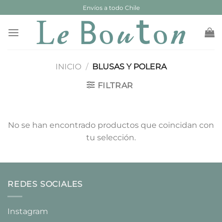
Saltar
Envíos a todo Chile
al
contenido
INICIO
/
BLUSAS Y POLERA
FILTRAR
No se han encontrado productos que coincidan con
tu selección.
REDES SOCIALES
Instagram