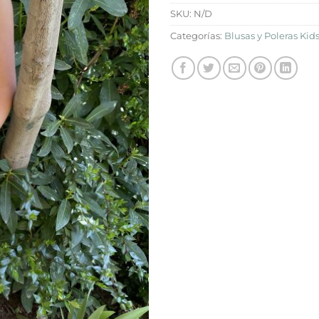
SKU:
N/D
Categorías:
Blusas y Poleras Kid