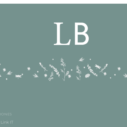
IONES
Link IT