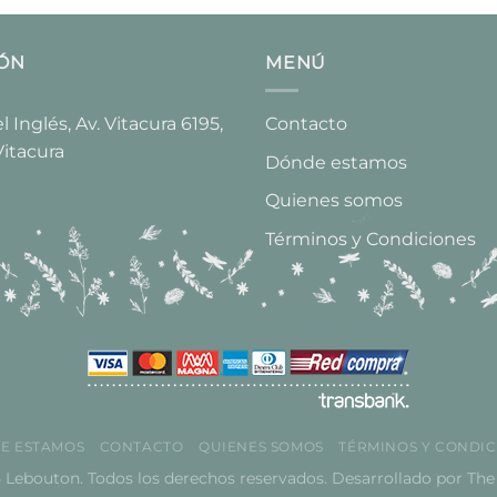
IÓN
MENÚ
 Inglés, Av. Vitacura 6195,
Contacto
Vitacura​
Dónde estamos
Quienes somos
Términos y Condiciones
E ESTAMOS
CONTACTO
QUIENES SOMOS
TÉRMINOS Y CONDIC
 Lebouton. Todos los derechos reservados. Desarrollado por
The 