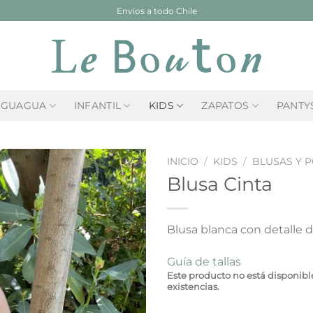
Envíos a todo Chile
GUAGUA
INFANTIL
KIDS
ZAPATOS
PANTY
INICIO
/
KIDS
/
BLUSAS Y P
Blusa Cinta
Blusa blanca con detalle d
Guía de tallas
Este producto no está disponib
existencias.