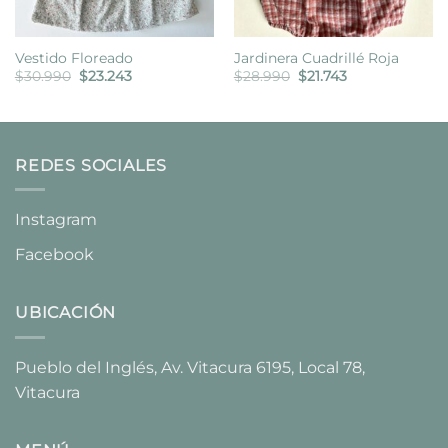
Vestido Floreado
Jardinera Cuadrillé Roja
El
El
El
El
$
30.990
$
23.243
$
28.990
$
21.743
precio
precio
precio
precio
original
actual
original
actual
era:
es:
era:
es:
$30.990.
$23.243.
$28.990.
$21.743.
REDES SOCIALES
Instagram
Facebook
UBICACIÓN
Pueblo del Inglés, Av. Vitacura 6195, Local 78,
Vitacura​