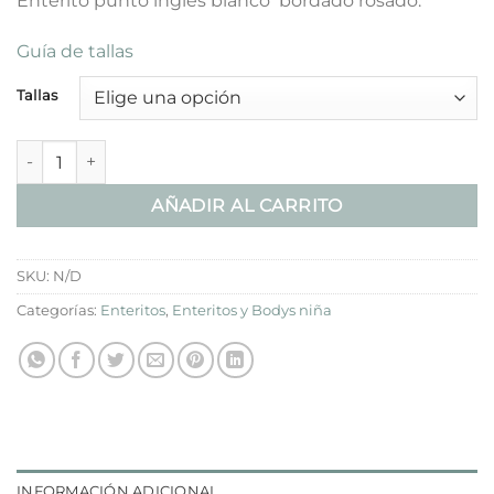
Enterito punto inglés blanco bordado rosado.
Guía de tallas
Tallas
Enterito Bordado Rosado cantidad
AÑADIR AL CARRITO
SKU:
N/D
Categorías:
Enteritos
,
Enteritos y Bodys niña
INFORMACIÓN ADICIONAL