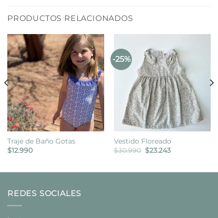
PRODUCTOS RELACIONADOS
-25%
Traje de Baño Gotas
Vestido Floreado
El
El
$
12.990
$
30.990
$
23.243
precio
precio
original
actual
era:
es:
$30.990.
$23.243.
REDES SOCIALES