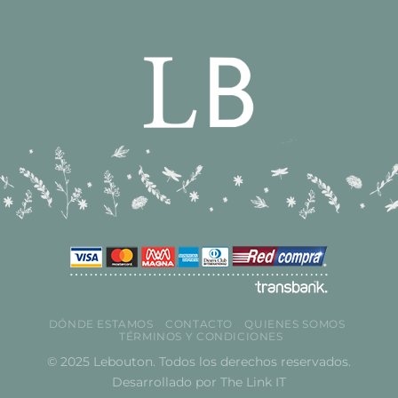
DÓNDE ESTAMOS
CONTACTO
QUIENES SOMOS
TÉRMINOS Y CONDICIONES
© 2025 Lebouton. Todos los derechos reservados.
Desarrollado por
The Link IT